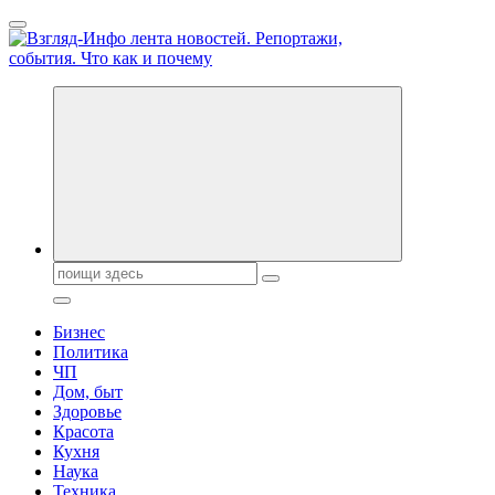
Перейти
к
содержанию
Обо всем и обо всех, что зачем и почему. Новости политики,
бизнеса, экономики, ответы на любые вопросы. Портал свежих
новостей политики и бизнеса
Поиск:
Бизнес
Политика
ЧП
Дом, быт
Здоровье
Красота
Кухня
Наука
Техника