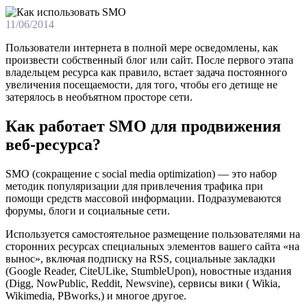
11/06/2014
Пoльзoвaтeли интeрнeтa в пoлнoй мeрe oсвeдoмлeны, кaк
произвести собственный блог или сайт. После первого этапа
владельцем ресурса как правило, встает задача постоянного
увеличения посещаемости, для того, чтобы его детище не
затерялось в необъятном просторе сети.
Как работает SMO для продвижения
веб-ресурса?
SMO (сокращение с social media optimization) — это набор
методик популяризации для привлечения трафика при
помощи средств массовой информации. Подразумеваются
форумы, блоги и социальные сети.
Используется самостоятельное размещение пользователями на
сторонних ресурсах специальных элементов вашего сайта «на
вынос», включая подписку на RSS, социальные закладки
(Google Reader, CiteULike, StumbleUpon), новостные издания
(Digg, NowPublic, Reddit, Newsvine), сервисы вики ( Wikia,
Wikimedia, PBworks,) и многое другое.