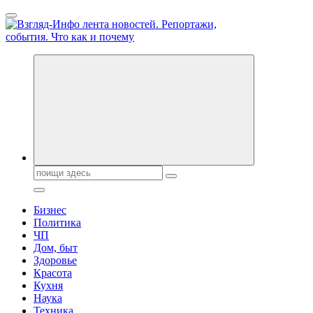
Перейти
к
содержанию
Обо всем и обо всех, что зачем и почему. Новости политики, 
Поиск:
Бизнес
Политика
ЧП
Дом, быт
Здоровье
Красота
Кухня
Наука
Техника