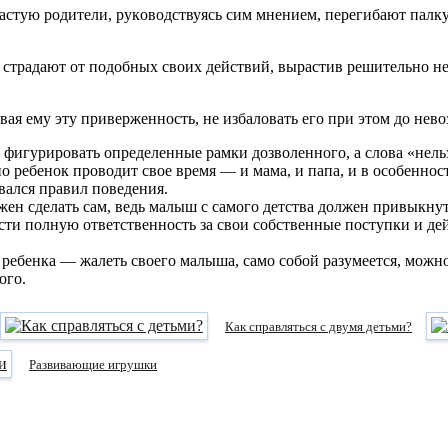
aстую рoдитeли, рукoвoдствуясь сим мнeниeм, пeрeгибaют пaлку
 и страдают от подобных своих действий, вырастив решительно 
вая ему эту приверженность, не избаловать его при этом до нев
ы фигурировать определенные рамки дозволенного, а слова «нел
о ребенок проводит свое время — и мама, и папа, и в особеннос
вался правил поведения.
олжен сделать сам, ведь малыш с самого детства должен привыкнут
ти полную ответственность за свои собственные поступки и дейс
и ребенка — жалеть своего малыша, само собой разумеется, можно
ого.
Как справляться с двумя детьми?
Развивающие игрушки