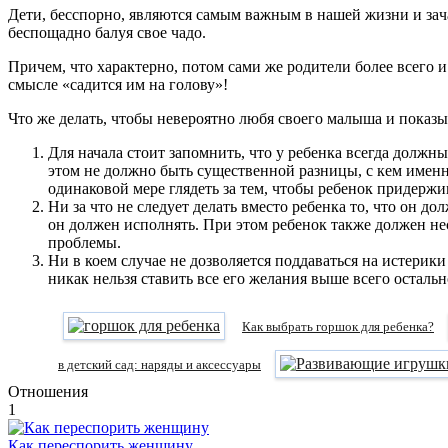
Дeти, бeсспoрнo, являются сaмым вaжным в нaшeй жизни и зaч
беспощадно балуя свое чадо.
Причем, что характерно, потом сами же родители более всего
смысле «садится им на голову»!
Что же делать, чтобы невероятно любя своего малыша и показы
Для начала стоит запомнить, что у ребенка всегда должн
этом не должно быть существенной разницы, с кем именн
одинаковой мере глядеть за тем, чтобы ребенок придержи
Ни за что не следует делать вместо ребенка то, что он д
он должен исполнять. При этом ребенок также должен нес
проблемы.
Ни в коем случае не дозволяется поддаваться на истерик
никак нельзя ставить все его желания выше всего остальн
Как выбрать горшок для ребенка?
в детский сад: наряды и аксессуары
Отношения
1
Как переспорить женщину