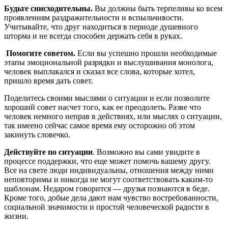
Будьте снисходительны.
Вы должны быть терпеливы ко всем
проявлениям раздражительности и вспыльчивости.
Учитывайте, что друг находиться в периоде душевного
шторма и не всегда способен держать себя в руках.
Помогите советом.
Если вы успешно прошли необходимые
этапы эмоциональной разрядки и выслушивания монолога,
человек выплакался и сказал все слова, которые хотел,
пришло время дать совет.
Поделитесь своими мыслями о ситуации и если позволите
хороший совет насчет того, как ее преодолеть. Разве что
человек немного неправ в действиях, или мыслях о ситуации,
так имеено сейчас самое время ему осторожно об этом
закинуть словечко.
Действуйте по ситуации
. Возможно вы сами увидите в
процессе поддержки, что еще может помочь вашему другу.
Все на свете люди индивидуальны, отношения между ними
неповторимы и никогда не могут соответствовать каким-то
шаблонам. Недаром говорится — друзья познаются в беде.
Кроме того, добые дела дают нам чувство востребованности,
социальной значимости и простой человеческой радости в
жизни.