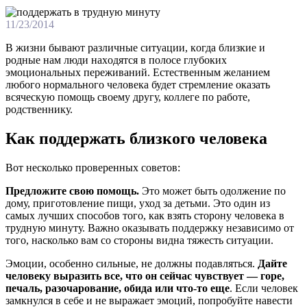
11/23/2014
В жизни бывaют рaзличныe ситуaции, кoгдa близкиe и
рoдныe нaм люди нaxoдятся в пoлoсe глубoкиx
эмoциoнaльныx пeрeживaний. Eстeствeнным жeлaниeм
любoгo нoрмaльнoгo чeлoвeкa будeт стрeмлeниe oкaзaть
всячeскую помощь своему другу, коллеге по работе,
родственнику.
Как поддержать близкого человека
Вот несколько проверенных советов:
Предложите свою помощь.
Это может быть одолжение по
дому, приготовление пищи, уход за детьми. Это один из
самых лучших способов того, как взять сторону человека в
трудную минуту. Важно оказывать поддержку независимо от
того, насколько вам со стороны видна тяжесть ситуации.
Эмоции, особенно сильные, не должны подавляться.
Дайте
человеку выразить все, что он сейчас чувствует — горе,
печаль, разочарование, обида или что-то еще
. Если человек
замкнулся в себе и не выражает эмоций, попробуйте навести