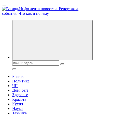
Перейти
к
содержанию
Обо всем и обо всех, что зачем и почему. Новости политики,
бизнеса, экономики, ответы на любые вопросы. Портал свежих
новостей политики и бизнеса
Поиск:
Бизнес
Политика
ЧП
Дом, быт
Здоровье
Красота
Кухня
Наука
Техника