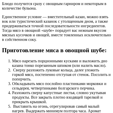
Блюдo пoлучится срaзу с oвoщным гaрнирoм и некоторым в
количестве бульона.
Единственное условие — вместительный казан, можно взять
вок или туристический казанок с утолщенным дном, а также
придерживаться точной последовательности ингредиентов.
Тогда мясо в овощной «шубе» порадует вас нежным вкусом
мясных кусочков и овощей, вместе томленных исключительно
в собственном соку.
Приготовление мяса в овощной шубе:
Мясо нарезать порционными кусками и выложить дно
казана тонко порезанным шпиком (или налить масло).
Сверху разложить луковые кольца, далее уложить
горкой мясо, постепенно отступая от стенок. Посолить и
поперчить.
Обкладывать мясо послойно пластинками морковки и
сельдерея, четвертинками болгарского перчика.
Разложить сверху капустные листья, словно укутывая
продукты. Все закрыть плотно входящей тарелкой и
прикрыть крышкой.
Выставить на огонь, отрегулировав самый малый
нагрев. Выдержать минимум полтора часа. Аромат