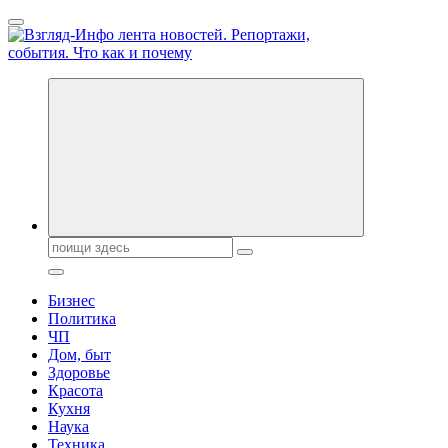
Перейти
к
содержанию
Обо всем и обо всех, что зачем и почему. Новости политики,
бизнеса, экономики, ответы на любые вопросы. Портал свежих
новостей политики и бизнеса
Поиск:
Бизнес
Политика
ЧП
Дом, быт
Здоровье
Красота
Кухня
Наука
Техника