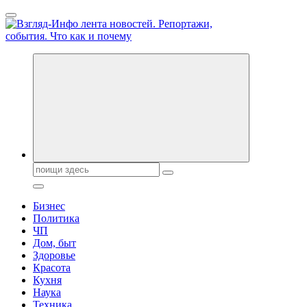
Перейти
к
содержанию
Обо всем и обо всех, что зачем и почему. Новости политики,
бизнеса, экономики, ответы на любые вопросы. Портал свежих
новостей политики и бизнеса
Поиск:
Бизнес
Политика
ЧП
Дом, быт
Здоровье
Красота
Кухня
Наука
Техника