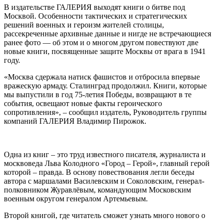
В издательстве ГАЛЕРИЯ выходят книги о битве под
Москвой. Особенности тактических и стратегических
решений военных и героизм жителей столицы,
рассекреченные архивные данные и нигде не встречающиеся
ранее фото — об этом и о многом другом повествуют две
новые книги, посвященные защите Москвы от врага в 1941
году.
«Москва сдержала натиск фашистов и отбросила впервые
вражескую армаду. Сталинград продолжил. Книги, которые
мы выпустили в год 75-летия Победы, возвращают в те
события, освещают новые факты героического
сопротивления», – сообщил издатель, Руководитель группы
компаний ГАЛЕРИЯ Владимир Пирожок.
Одна из книг – это труд известного писателя, журналиста и
москвоведа Льва Колодного «Город – Герой», главный герой
которой – правда. В основу повествования легли беседы
автора с маршалами Василевским и Соколовским, генерал-
полковником Журавлёвым, командующим Московским
военным округом генералом Артемьевым.
Второй книгой, где читатель сможет узнать много нового о