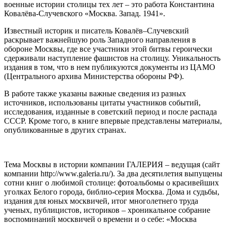
военные истории столицы тех лет – это работа Константина
Ковалёва-Случевского «Москва. Запад. 1941».
Известный историк и писатель Ковалёв–Случевский
раскрывает важнейшую роль Западного направления в
обороне Москвы, где все участники этой битвы героически
сдерживали наступление фашистов на столицу. Уникальность
издания в том, что в нем публикуются документы из ЦАМО
(Центрального архива Министерства обороны РФ).
В работе также указаны важные сведения из разных
источников, использованы цитаты участников событий,
исследования, изданные в советский период и после распада
СССР. Кроме того, в книге впервые представлены материалы,
опубликованные в других странах.
Тема Москвы в истории компании ГАЛЕРИЯ – ведущая (сайт
компании http://www.galeria.ru/). За два десятилетия выпущены
сотни книг о любимой столице: фотоальбомы о красивейших
уголках Белого города, библио-серия Москва. Дома и судьбы,
издания для юных москвичей, итог многолетнего труда
ученых, публицистов, историков – хроникальное собрание
воспоминаний москвичей о времени и о себе: «Москва