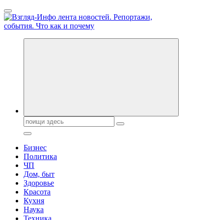
Перейти
к
содержанию
Обо всем и обо всех, что зачем и почему. Новости политики,
бизнеса, экономики, ответы на любые вопросы. Портал свежих
новостей политики и бизнеса
Поиск:
Бизнес
Политика
ЧП
Дом, быт
Здоровье
Красота
Кухня
Наука
Техника