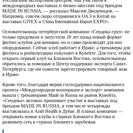
Российским экспортным центром. Мы участвуем в
международных выставках и бизнес-миссиях под брендом
MADE IN RUSSIA, — рассказал Максим Дведенидов. —
Например, совсем скоро отправимся в ОАЭ и Китай на
выставки GITEX и China International Import EXPO».
Основательницы петербургской компании «Сендика груп» не
только придумали и запустили 20 лет назад новый формат
фитнес-клубов для женщин, но и сами производят для них
оборудование. Сейчас клуб работает в Ираке, а тренажеры для
фитнеса и реабилитации покупают в Кувейте. Для того, чтобы
открыть первый клуб на Ближнем Востоке, основательницы
обратились за помощью в Центр поддержки экспорта Санкт-
Петербурга, где им помогли зарегистрировать товарный знак
в Ираке.
Кроме того, благодаря мерам господдержки национального
проекта «Международная кооперация и экспорт» компания
вышла с тренажерами Made in Russia на рынок Кувейта.
«Сендика» активно принимает участие в выставках под
брендом MADE IN RUSSIA, в том числе четырежды
выставлялась в Arab Health в Дубае. В планах компании —
открывать новые клубы в странах Ближнего Востока и
развивать сеть в странах ближнего зарубежья.