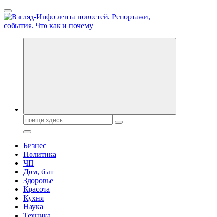
Перейти
к
содержанию
Обо всем и обо всех, что зачем и почему. Новости политики,
бизнеса, экономики, ответы на любые вопросы. Портал свежих
новостей политики и бизнеса
Поиск:
Бизнес
Политика
ЧП
Дом, быт
Здоровье
Красота
Кухня
Наука
Техника