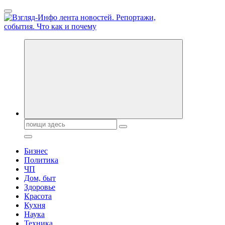
Перейти
к
содержанию
Обо всем и обо всех, что зачем и почему. Новости политики,
бизнеса, экономики, ответы на любые вопросы. Портал свежих
новостей политики и бизнеса
Поиск:
Бизнес
Политика
ЧП
Дом, быт
Здоровье
Красота
Кухня
Наука
Техника